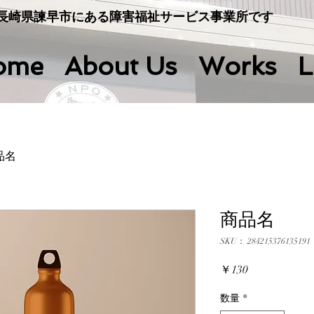
長崎県諫早市にある障害福祉サービス事業所です
ome
About Us
Works
L
品名
商品名
SKU： 284215376135191
価
￥130
格
数量
*