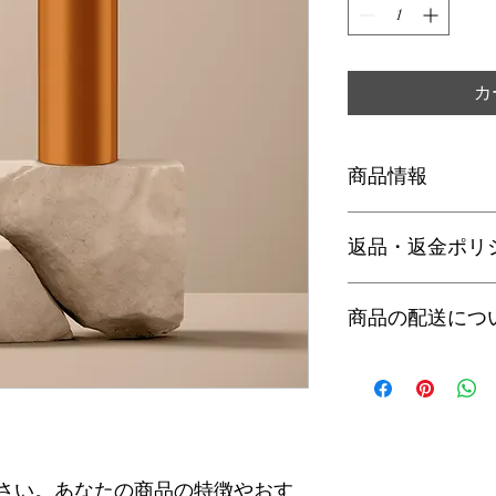
カ
商品情報
商品の詳細を入力し
返品・返金ポリ
明に加え、商品の特
しましょう。
返品・返金ポリシー
商品の配送につ
満足しなかった場合
の手順などを説明し
顧客からの信頼を獲
配送地域、料金、所
だけます。
する情報を入力して
とで顧客からの信頼
いただけます。
さい。あなたの商品の特徴やおす